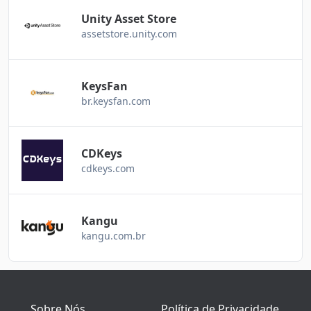
Unity Asset Store
assetstore.unity.com
KeysFan
br.keysfan.com
CDKeys
cdkeys.com
Kangu
kangu.com.br
Sobre Nós
Política de Privacidade