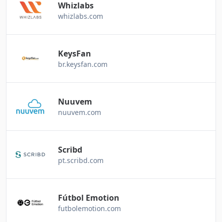
Whizlabs
whizlabs.com
KeysFan
br.keysfan.com
Nuuvem
nuuvem.com
Scribd
pt.scribd.com
Fútbol Emotion
futbolemotion.com