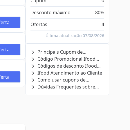
Cupom
0
Desconto máximo
80%
erta
Ofertas
4
Última atualização 07/08/2026
erta
Principais Cupom de
Desconto Ifood
Código Promocional Ifood
Relacionados
Códigos de desconto Ifood
expirados e ofertas (ainda
Ifood Atendimento ao Cliente
erta
podem funcionar)
Como usar cupons de
desconto Ifood?
Dúvidas Frequentes sobre
Ifood