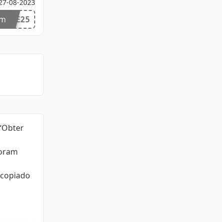
27-08-2023
om
NHE25
 “Obter
foram
 copiado