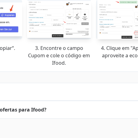
opiar“.
3. Encontre o campo
4. Clique em "Ap
Cupom e cole o código em
aproveite a ec
Ifood.
ofertas para Ifood?