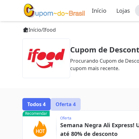
Início
Lojas
Início
/
Ifood
Cupom de Desconto
Procurando Cupom de Descont
cupom mais recente.
Todos
4
Oferta
4
Recomendar
Oferta
Semana Negra Ali Express! 
até 80% de desconto