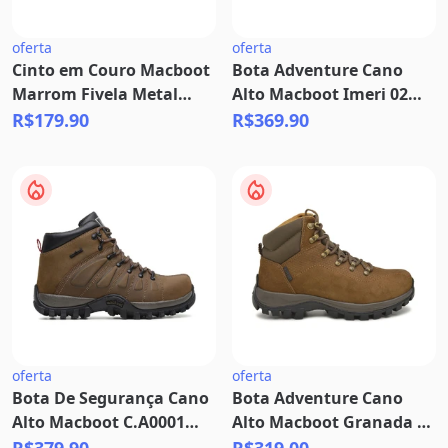
oferta
oferta
Cinto em Couro Macboot
Bota Adventure Cano
Marrom Fivela Metal
Alto Macboot Imeri 02
Prata
Mostarda Escuro
R$179.90
R$369.90
oferta
oferta
Bota De Segurança Cano
Bota Adventure Cano
Alto Macboot C.A0001
Alto Macboot Granada 04
Marrom - 45.470
Marrom Claro