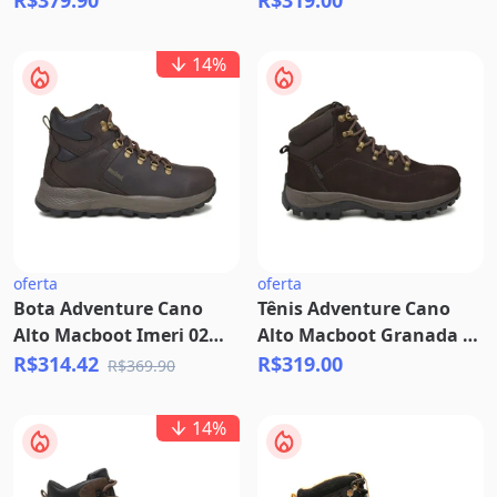
R$379.90
R$319.00
14
%
oferta
oferta
Bota Adventure Cano
Tênis Adventure Cano
Alto Macboot Imeri 02
Alto Macboot Granada 02
Café
Café
R$314.42
R$319.00
R$369.90
14
%