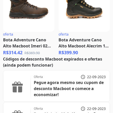
oferta
oferta
Bota Adventure Cano
Bota Adventure Cano
Alto Macboot Imeri 02
Alto Macboot Alecrim 14
Marrom
Preto Emborrachado
R$314.42
R$399.90
R$369.90
Códigos de desconto Macboot expirados e ofertas
(ainda podem funcionar)
22-09-2023
Oferta
Pegue agora mesmo seu cupom de
desconto Macboot e comece a
economizar!
22-09-2023
Oferta