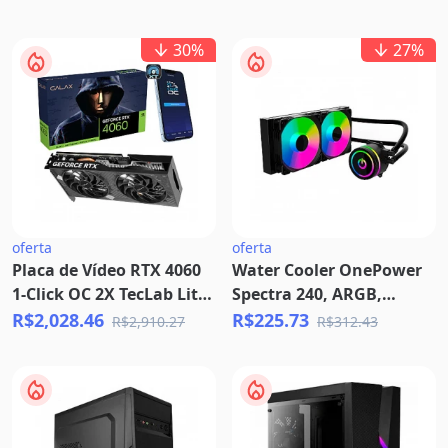
PT - T-TGK315-BROWN
GLX-SATURNO-2063
30
%
27
%
oferta
oferta
Placa de Vídeo RTX 4060
Water Cooler OnePower
1-Click OC 2X TecLab Lite
Spectra 240, ARGB,
GALAX NVIDIA GeForce,
240mm, Intel-AMD,
R$2,028.46
R$225.73
R$2,910.27
R$312.43
8GB GDDR6, G-SYNC,
Black, WC-501
DLSS, Ray Tracing -
46NSL8MD9NXV