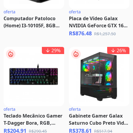
oferta
oferta
Computador Patoloco
Placa de Vídeo Galax
(Home) I3-10105F, 8GB
NVIDIA GeForce GTX 1650
DDR4, SSD 240
EX Plus (1-Click OC), 4GB,
R$876.48
R$1,257.50
GDDR6 - 65SQL8DS93E1
29
%
26
%
oferta
oferta
Teclado Mecânico Gamer
Gabinete Gamer Galax
T-Dagger Bora, RGB,
Saturno Cubo Preto Vidro
Switch Outemu Brown,
Temperado Mid Tower -
R$204.91
R$378.61
R$290.45
R$517.94