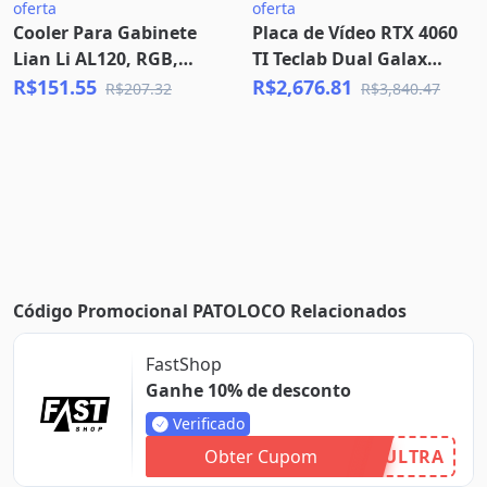
oferta
oferta
Cooler Para Gabinete
Placa de Vídeo RTX 4060
Lian Li AL120, RGB,
TI Teclab Dual Galax
120mm, Black, UF-AL120-
NVIDIA GeForce -
R$151.55
R$2,676.81
R$207.32
R$3,840.47
1B
46ISL8MDABOC
Código Promocional PATOLOCO Relacionados
FastShop
Ganhe 10% de desconto
Verificado
Obter Cupom
ULTRA