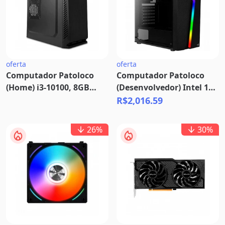
oferta
oferta
Computador Patoloco
Computador Patoloco
(Home) i3-10100, 8GB
(Desenvolvedor) Intel 12ª,
DDR4, SSD 120
13ª e 14ª Geração DDR4
R$2,016.59
LGA 1700
26
%
30
%