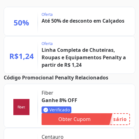
Oferta
50%
Até 50% de desconto em Calçados
Oferta
Linha Completa de Chuteiras,
R$1,24
Roupas e Equipamentos Penalty a
partir de R$ 1,24
Código Promocional Penalty Relacionados
Fiber
Ganhe 8% OFF
Verificado
Obter Cupom
sário
Centauro