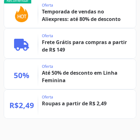
Recomendar
Oferta
Temporada de vendas no
Aliexpress: até 80% de desconto
Oferta
Frete Grátis para compras a partir
de R$ 149
Oferta
Até 50% de desconto em Linha
50%
Feminina
Oferta
R$2,49
Roupas a partir de R$ 2,49