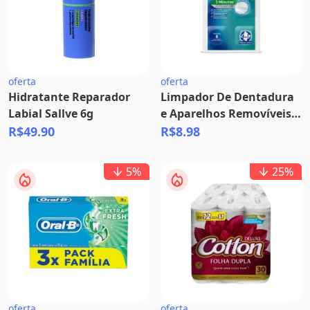
oferta
oferta
Hidratante Reparador
Limpador De Dentadura
Labial Sallve 6g
e Aparelhos Removíveis
Corega Tabs 3 Minutos 6
R$49.90
R$8.98
Pastilhas Efervescentes
5
%
25
%
oferta
oferta