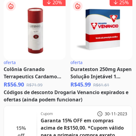
20
%
25
%
oferta
oferta
Colônia Granado
Durateston 250mg Aspen
Terrapeutics Cardamomo
Solução Injetável 1
E Gengibre 230ml
Ampola 1ml
R$56.90
R$45.99
R$71.99
R$61.61
Códigos de desconto Drogaria Venancio expirados e
ofertas (ainda podem funcionar)
30-11-2023
Cupom
Garanta 15% OFF em compras
acima de R$150,00. *Cupom válido
15%
para a primeira compra exceto
off