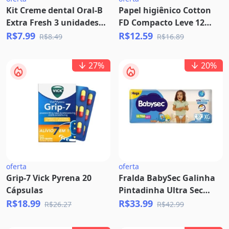
Kit Creme dental Oral-B
Papel higiênico Cotton
Extra Fresh 3 unidades
FD Compacto Leve 12
70g
Pague 11
R$7.99
R$12.59
R$8.49
R$16.89
27
%
20
%
oferta
oferta
Grip-7 Vick Pyrena 20
Fralda BabySec Galinha
Cápsulas
Pintadinha Ultra Sec
Mega XG 30 Unidades
R$18.99
R$33.99
R$26.27
R$42.99