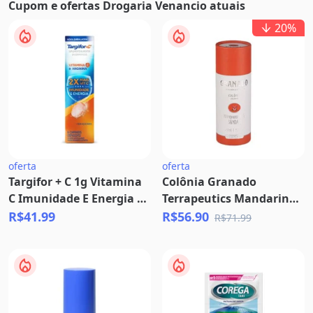
Cupom e ofertas Drogaria Venancio atuais
20
%
oferta
oferta
Targifor + C 1g Vitamina
Colônia Granado
C Imunidade E Energia 16
Terrapeutics Mandarina
Comprimidos
e Sândalo 230ml
R$41.99
R$56.90
R$71.99
Efervescentes