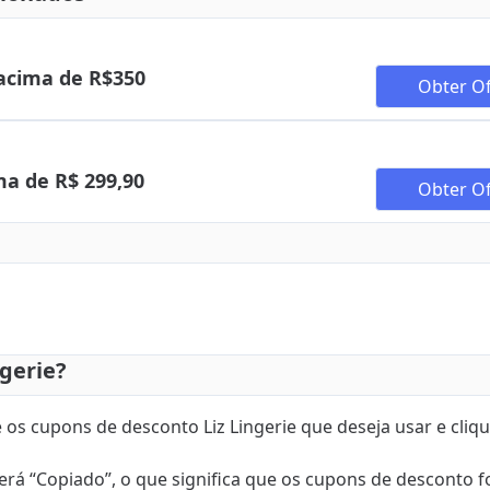
 acima de R$350
Obter Of
ma de R$ 299,90
Obter Of
gerie?
e os cupons de desconto Liz Lingerie que deseja usar e cliq
 verá “Copiado”, o que significa que os cupons de desconto 