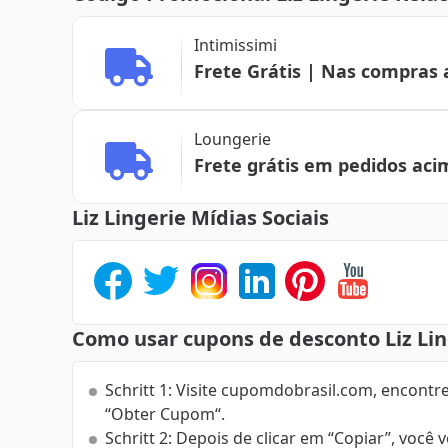
Intimissimi
Frete Grátis | Nas compras
Loungerie
Frete grátis em pedidos aci
Liz Lingerie Mídias Sociais
Como usar cupons de desconto Liz Lin
Schritt 1: Visite cupomdobrasil.com, encontr
“Obter Cupom“.
Schritt 2: Depois de clicar em “Copiar”, você