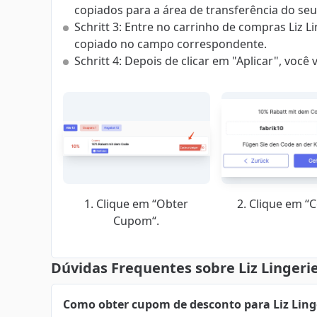
copiados para a área de transferência do se
Schritt 3: Entre no carrinho de compras Liz 
copiado no campo correspondente.
Schritt 4: Depois de clicar em "Aplicar", voc
1. Clique em “Obter
2. Clique em “C
Cupom“.
Dúvidas Frequentes sobre Liz Lingeri
Como obter cupom de desconto para Liz Ling