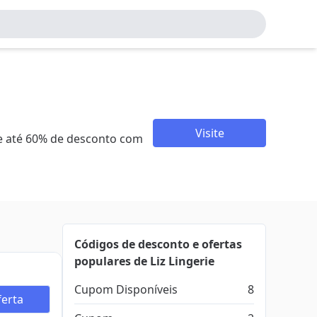
Visite
te até 60% de desconto com
Códigos de desconto e ofertas
populares de Liz Lingerie
Cupom Disponíveis
8
erta