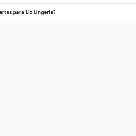
rtas para Liz Lingerie?