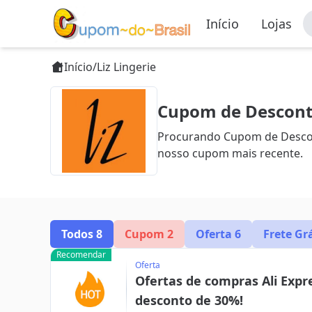
Início
Lojas
Início
/
Liz Lingerie
Cupom de Desconto
Procurando Cupom de Descont
nosso cupom mais recente.
Todos
8
Cupom
2
Oferta
6
Frete Gr
Recomendar
Oferta
Ofertas de compras Ali Expre
desconto de 30%!