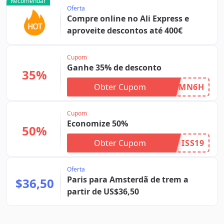
Recomendar
Oferta
Compre online no Ali Express e
aproveite descontos até 400€
Cupom
Ganhe 35% de desconto
35%
Obter Cupom
SMN6H
Cupom
Economize 50%
50%
Obter Cupom
ISS19
Oferta
Paris para Amsterdã de trem a
$36,50
partir de US$36,50