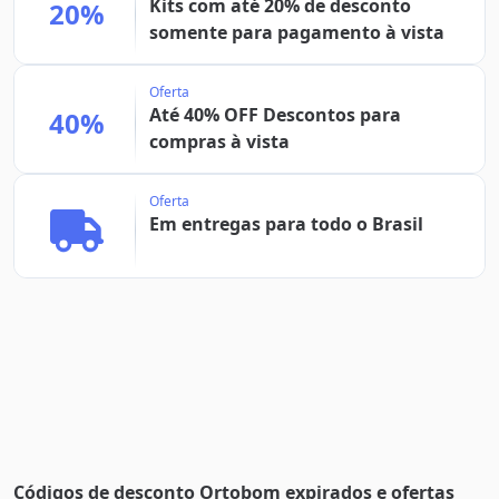
Kits com até 20% de desconto
20%
somente para pagamento à vista
Oferta
Até 40% OFF Descontos para
40%
compras à vista
Oferta
Em entregas para todo o Brasil
Códigos de desconto Ortobom expirados e ofertas