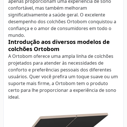
apenas proporcionam uma experiência de sono
confortável, mas também melhoram
significativamente a saúde geral. O excelente
desempenho dos colchões Ortobom conquistou a
confiança e o amor de consumidores em todo o
mundo.
Introdução aos diversos modelos de
colchões Ortobom
A Ortobom oferece uma ampla linha de colchões
projetados para atender às necessidades de
conforto e preferências pessoais dos diferentes
usuários. Quer você prefira um toque suave ou um
suporte mais firme, a Ortobom tem o produto
certo para lhe proporcionar a experiência de sono
ideal.