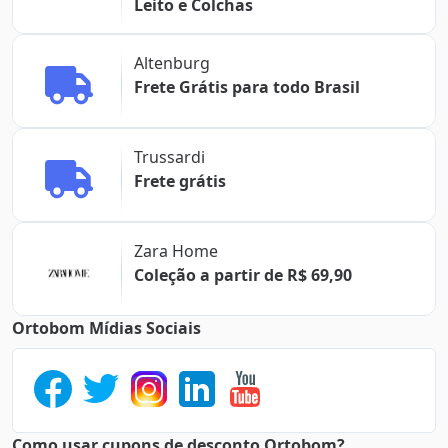
Leito e Colchas
Altenburg
Frete Grátis para todo Brasil
Trussardi
Frete grátis
Zara Home
Coleção a partir de R$ 69,90
Ortobom Mídias Sociais
Como usar cupons de desconto Ortobom?