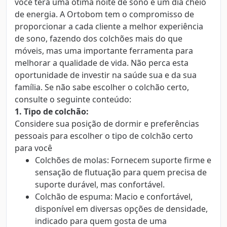
você terá uma ótima noite de sono e um dia cheio
de energia. A Ortobom tem o compromisso de
proporcionar a cada cliente a melhor experiência
de sono, fazendo dos colchões mais do que
móveis, mas uma importante ferramenta para
melhorar a qualidade de vida. Não perca esta
oportunidade de investir na saúde sua e da sua
família. Se não sabe escolher o colchão certo,
consulte o seguinte conteúdo:
1. Tipo de colchão:
Considere sua posição de dormir e preferências
pessoais para escolher o tipo de colchão certo
para você
Colchões de molas: Fornecem suporte firme e
sensação de flutuação para quem precisa de
suporte durável, mas confortável.
Colchão de espuma: Macio e confortável,
disponível em diversas opções de densidade,
indicado para quem gosta de uma