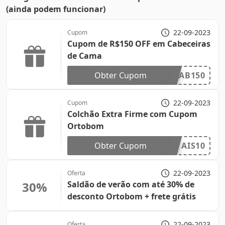
(ainda podem funcionar)
22-09-2023
Cupom
Cupom de R$150 OFF em Cabeceiras
de Cama
Obter Cupom
AB150
22-09-2023
Cupom
Colchão Extra Firme com Cupom
Ortobom
Obter Cupom
AIS10
22-09-2023
Oferta
30%
Saldão de verão com até 30% de
desconto Ortobom + frete grátis
22-09-2023
Oferta