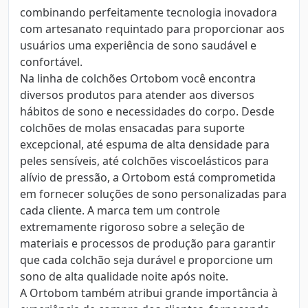
combinando perfeitamente tecnologia inovadora
com artesanato requintado para proporcionar aos
usuários uma experiência de sono saudável e
confortável.
Na linha de colchões Ortobom você encontra
diversos produtos para atender aos diversos
hábitos de sono e necessidades do corpo. Desde
colchões de molas ensacadas para suporte
excepcional, até espuma de alta densidade para
peles sensíveis, até colchões viscoelásticos para
alívio de pressão, a Ortobom está comprometida
em fornecer soluções de sono personalizadas para
cada cliente. A marca tem um controle
extremamente rigoroso sobre a seleção de
materiais e processos de produção para garantir
que cada colchão seja durável e proporcione um
sono de alta qualidade noite após noite.
A Ortobom também atribui grande importância à