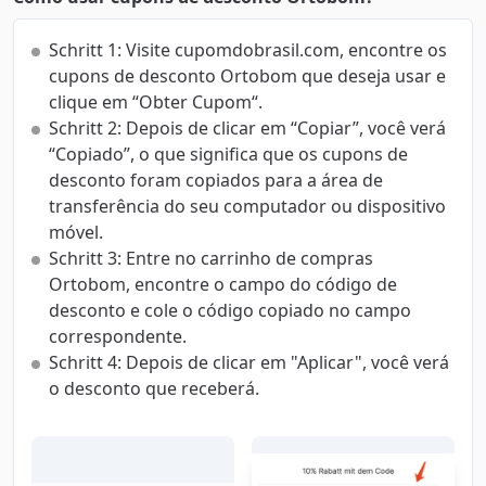
Schritt 1: Visite cupomdobrasil.com, encontre os
cupons de desconto Ortobom que deseja usar e
clique em “Obter Cupom“.
Schritt 2: Depois de clicar em “Copiar”, você verá
“Copiado”, o que significa que os cupons de
desconto foram copiados para a área de
transferência do seu computador ou dispositivo
móvel.
Schritt 3: Entre no carrinho de compras
Ortobom, encontre o campo do código de
desconto e cole o código copiado no campo
correspondente.
Schritt 4: Depois de clicar em "Aplicar", você verá
o desconto que receberá.