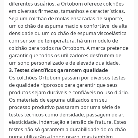
diferentes usuários, a Ortobom oferece colchões
em diversas firmezas, tamanhos e características.
Seja um colchão de molas ensacadas de suporte,
um colchão de espuma macio e confortável de alta
densidade ou um colchão de espuma viscoelástica
com sensor de temperatura, há um modelo de
colchão para todos na Ortobom. A marca pretende
garantir que todos os utilizadores desfrutem de
um sono personalizado e de elevada qualidade.
3. Testes científicos garantem qualidade
Os colchões Ortobom passam por diversos testes
de qualidade rigorosos para garantir que seus
produtos sejam duráveis ​​e confiáveis ​​no uso diário.
Os materiais de espuma utilizados em seu
processo produtivo passaram por uma série de
testes técnicos como densidade, passagem de ar,
elasticidade, indentação e tensão de fratura. Estes
testes não só garantem a durabilidade do colchão
numa utilização a longo prazo, mas também