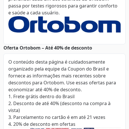
passa por testes rigorosos para garantir conforto
e saúde a cada usuário.
Oferta Ortobom – Até 40% de desconto
O conteúdo desta página é cuidadosamente
organizado pela equipe da Coupon do Brasil e
fornece as informações mais recentes sobre
descontos para Ortobom. Use essas ofertas para
economizar até 40% de desconto.
1. Frete grátis dentro do Brasil
2. Desconto de até 40% (desconto na compra à
vista)
3. Parcelamento no cartão é em até 21 vezes
4. 20% de desconto em ofertas