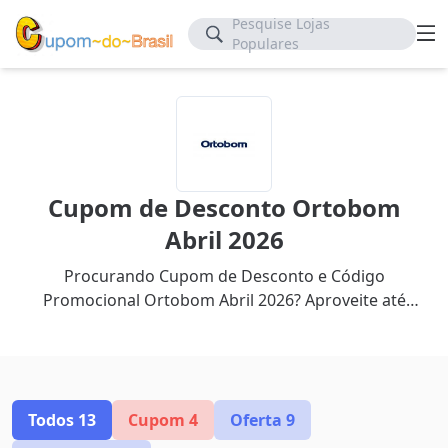
Pesquise Lojas
Populares
Cupom de Desconto Ortobom
Abril 2026
Procurando Cupom de Desconto e Código
Promocional Ortobom Abril 2026? Aproveite até
60% de desconto com nosso cupom mais recente.
Todos
13
Cupom
4
Oferta
9