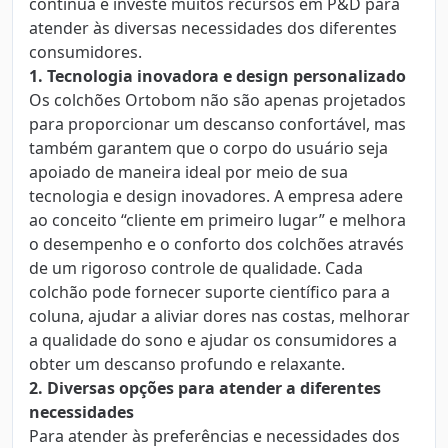
contínua e investe muitos recursos em P&D para
atender às diversas necessidades dos diferentes
consumidores.
1. Tecnologia inovadora e design personalizado
Os colchões Ortobom não são apenas projetados
para proporcionar um descanso confortável, mas
também garantem que o corpo do usuário seja
apoiado de maneira ideal por meio de sua
tecnologia e design inovadores. A empresa adere
ao conceito “cliente em primeiro lugar” e melhora
o desempenho e o conforto dos colchões através
de um rigoroso controle de qualidade. Cada
colchão pode fornecer suporte científico para a
coluna, ajudar a aliviar dores nas costas, melhorar
a qualidade do sono e ajudar os consumidores a
obter um descanso profundo e relaxante.
2. Diversas opções para atender a diferentes
necessidades
Para atender às preferências e necessidades dos