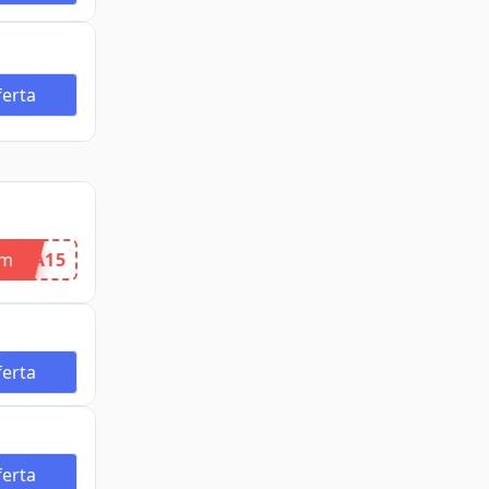
erta
om
IRA15
erta
erta