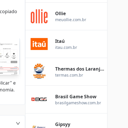
 copiado
Ollie
meuollie.com.br
Itaú
itau.com.br
Thermas dos Laranjai
termas.com.br
s
licar" e
onomia.
Brasil Game Show
brasilgameshow.com.br
Gipsyy