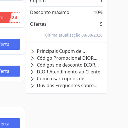
Cupom
1
Desconto máximo
10%
om
IVE24
Ofertas
5
Última atualização 08/08/2026
erta
Principais Cupom de
Desconto DIOR
Código Promocional DIOR
Relacionados
Códigos de desconto DIOR
erta
expirados e ofertas (ainda
DIOR Atendimento ao Cliente
podem funcionar)
Como usar cupons de
desconto DIOR?
Dúvidas Frequentes sobre
DIOR
erta