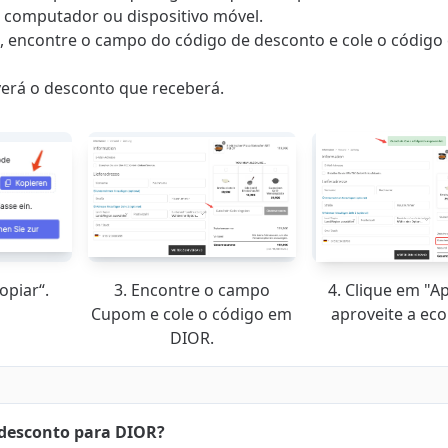
u computador ou dispositivo móvel.
R, encontre o campo do código de desconto e cole o código
ê verá o desconto que receberá.
opiar“.
3. Encontre o campo
4. Clique em "Ap
Cupom e cole o código em
aproveite a ec
DIOR.
 desconto para DIOR?