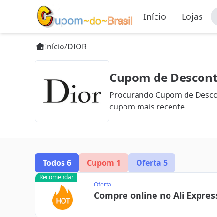
Início
Lojas
Início
/
DIOR
Cupom de Descont
Procurando Cupom de Descon
cupom mais recente.
Todos
6
Cupom
1
Oferta
5
Recomendar
Oferta
Compre online no Ali Expres