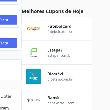
Melhores Cupons de Hoje
erta
FutebolCard
futebolcard.com
erta
Estapar
estapar.com.br
Biostévi
biostevi.com.br
 “Obter
Bansk
banskbrasil.com
foram