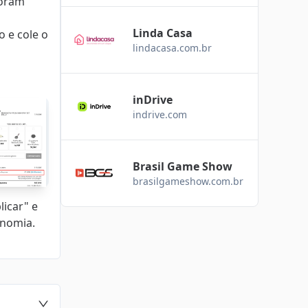
foram
Linda Casa
 e cole o
lindacasa.com.br
inDrive
indrive.com
Brasil Game Show
brasilgameshow.com.br
licar" e
onomia.