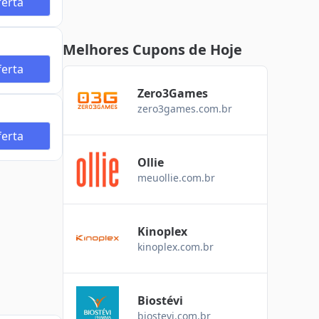
erta
Melhores Cupons de Hoje
erta
Zero3Games
zero3games.com.br
erta
Ollie
meuollie.com.br
Kinoplex
kinoplex.com.br
Biostévi
biostevi.com.br