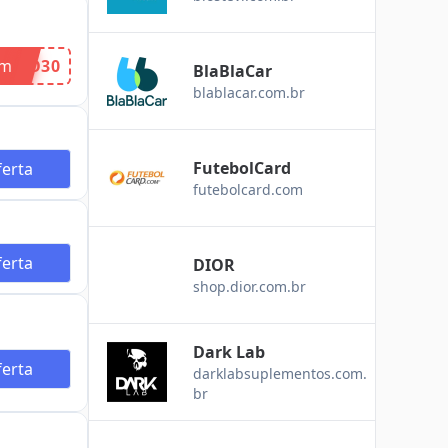
om
OMO30
BlaBlaCar
blablacar.com.br
FutebolCard
erta
futebolcard.com
erta
DIOR
shop.dior.com.br
Dark Lab
erta
darklabsuplementos.com.
br