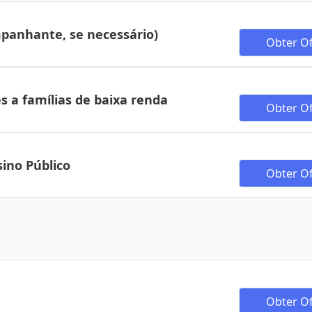
mpanhante, se necessário)
Obter Of
 a famílias de baixa renda
Obter Of
ino Público
Obter Of
Obter Of