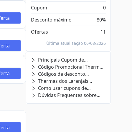
Cupom
0
erta
Desconto máximo
80%
Ofertas
11
Última atualização 06/08/2026
erta
Principais Cupom de
Desconto Thermas dos Laranjais
Código Promocional Thermas
erta
dos Laranjais Relacionados
Códigos de desconto
Thermas dos Laranjais expirados
Thermas dos Laranjais
e ofertas (ainda podem
Atendimento ao Cliente
Como usar cupons de
funcionar)
desconto Thermas dos Laranjais?
Dúvidas Frequentes sobre
Thermas dos Laranjais
erta