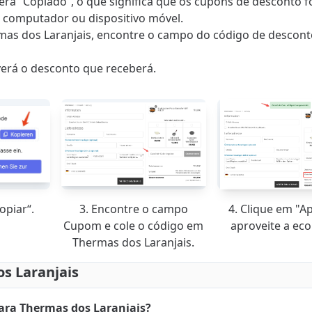
 verá “Copiado”, o que significa que os cupons de desconto 
u computador ou dispositivo móvel.
rmas dos Laranjais, encontre o campo do código de desconto
ê verá o desconto que receberá.
opiar“.
3. Encontre o campo
4. Clique em "Ap
Cupom e cole o código em
aproveite a ec
Thermas dos Laranjais.
s Laranjais
ara Thermas dos Laranjais?