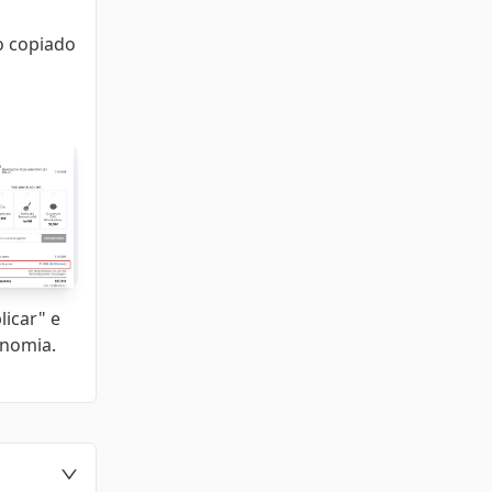
o copiado
licar" e
onomia.