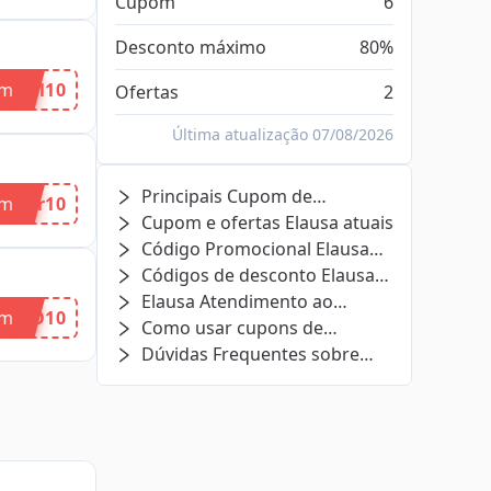
Cupom
6
Desconto máximo
80%
om
rol10
Ofertas
2
Última atualização 07/08/2026
Principais Cupom de
om
tor10
Desconto Elausa
Cupom e ofertas Elausa atuais
Código Promocional Elausa
Relacionados
Códigos de desconto Elausa
expirados e ofertas (ainda
Elausa Atendimento ao
om
OMO10
podem funcionar)
Cliente
Como usar cupons de
desconto Elausa?
Dúvidas Frequentes sobre
Elausa