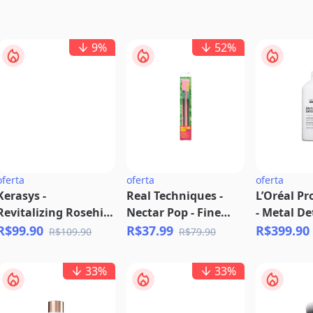
9
%
52
%
oferta
oferta
oferta
Kerasys -
Real Techniques -
L’Oréal Pr
Revitalizing Rosehip
Nectar Pop - Fine
- Metal De
Oil Condicionador
Line + Fill Duo
Shampoo 
R$99.90
R$37.99
R$399.90
R$109.90
R$79.90
500ml (Refil)
33
%
33
%