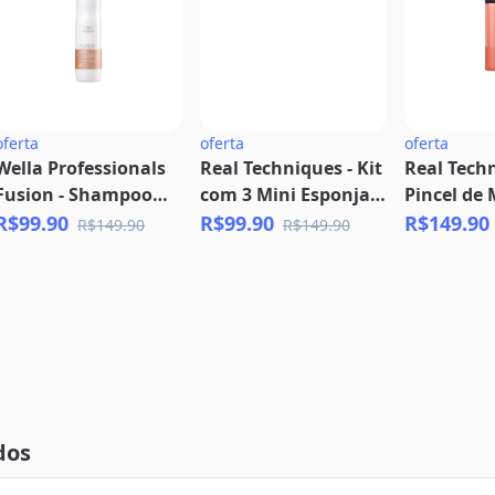
oferta
oferta
oferta
Wella Professionals
Real Techniques - Kit
Real Techn
Fusion - Shampoo
com 3 Mini Esponjas
Pincel de 
250ml + Grátis Oil
para Corretivo - 0132
Bubble - 0
R$99.90
R$99.90
R$149.90
R$149.90
R$149.90
Reflections 30ml
dos