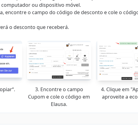
u computador ou dispositivo móvel.
usa, encontre o campo do código de desconto e cole o códig
ê verá o desconto que receberá.
opiar“.
3. Encontre o campo
4. Clique em "Ap
Cupom e cole o código em
aproveite a ec
Elausa.