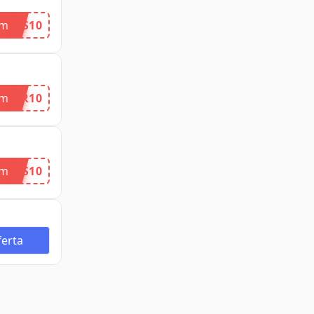
om
MOS10
om
FER10
om
HOS10
erta