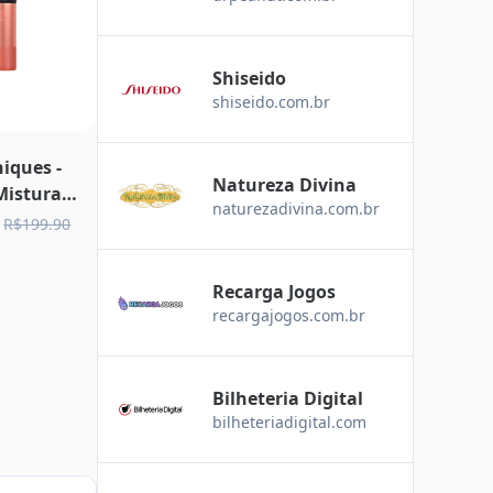
Shiseido
shiseido.com.br
iques -
Natureza Divina
Mistura
naturezadivina.com.br
127
R$199.90
Recarga Jogos
recargajogos.com.br
Bilheteria Digital
bilheteriadigital.com