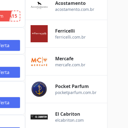
Acostamento
acostamento.com.br
om
IRA15
Ferricelli
ferricelli.com.br
erta
Mercafe
mercafe.com.br
erta
Pocket Parfum
pocketparfum.com.br
erta
El Cabriton
elcabriton.com