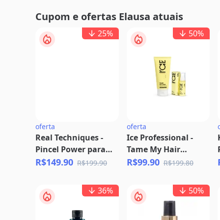
Cupom e ofertas Elausa atuais
25
%
50
%
oferta
oferta
Real Techniques -
Ice Professional -
Pincel Power para
Tame My Hair
Blush - 0129
(Máscara 200ml +
R$149.90
R$99.90
R$199.90
R$199.80
Óleo 50ml)
36
%
50
%