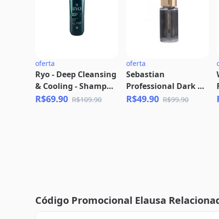
oferta
oferta
Ryo - Deep Cleansing
Sebastian
& Cooling - Shampoo
Professional Dark Oil
180ml (Aroma
- Óleo Capilar 30ml
R$69.90
R$49.90
R$109.90
R$99.90
Herbal)
Código Promocional Elausa Relaciona