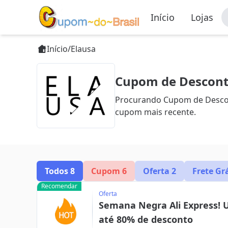
Início
Lojas
Início
/
Elausa
Cupom de Desconto
Procurando Cupom de Descont
cupom mais recente.
Todos
8
Cupom
6
Oferta
2
Frete Gr
Recomendar
Oferta
Semana Negra Ali Express! 
até 80% de desconto