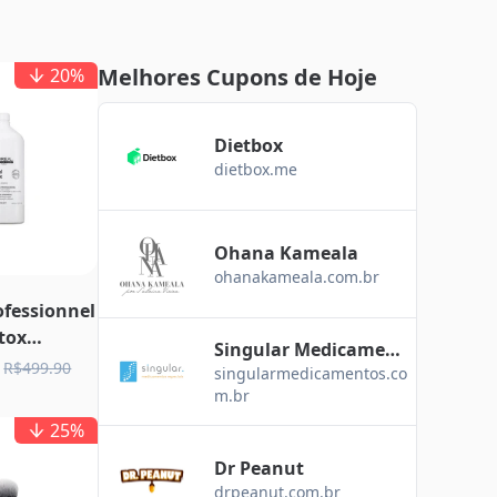
Melhores Cupons de Hoje
20
%
Dietbox
dietbox.me
Ohana Kameala
ohanakameala.com.br
ofessionnel
tox
Singular Medicament
1500ml
R$499.90
singularmedicamentos.co
os
m.br
25
%
Dr Peanut
drpeanut.com.br