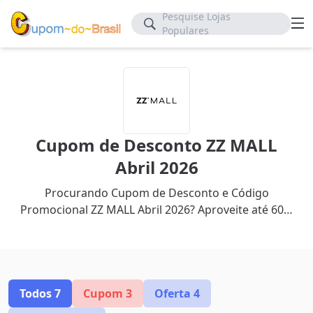
Pesquise Lojas
Populares
Cupom de Desconto ZZ MALL
Abril 2026
Procurando Cupom de Desconto e Código
Promocional ZZ MALL Abril 2026? Aproveite até 60%
de desconto com nosso cupom mais recente.
Todos
7
Cupom
3
Oferta
4