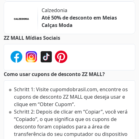
Calzedonia
Até 50% de desconto em Meias
Calças Moda
ZZ MALL Mídias Sociais
Como usar cupons de desconto ZZ MALL?
Schritt 1: Visite cupomdobrasil.com, encontre os
cupons de desconto ZZ MALL que deseja usar e
clique em “Obter Cupom“.
Schritt 2: Depois de clicar em “Copiar”, você verá
“Copiado”, o que significa que os cupons de
desconto foram copiados para a área de
transferência do seu computador ou dispositivo