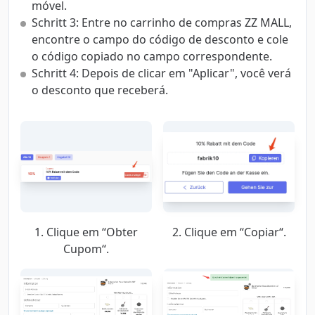
móvel.
Schritt 3: Entre no carrinho de compras ZZ MALL,
encontre o campo do código de desconto e cole
o código copiado no campo correspondente.
Schritt 4: Depois de clicar em "Aplicar", você verá
o desconto que receberá.
1. Clique em “Obter
2. Clique em “Copiar“.
Cupom“.