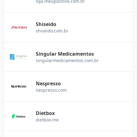
loja.meupositivo.com.br
Shiseido
shiseido.com.br
Singular Medicamentos
singularmedicamentos.com.br
Nespresso
nespresso.com
Dietbox
dietbox.me