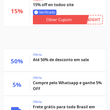
15% off en todoo site
15%
Verificado
Obter Cupom
NIGHT
Oferta
50%
Até 50% de desconto em sale
Oferta
Compre pelo Whatsapp e ganhe 5%
5%
OFF
Oferta
Frete grátis para todo Brasil em