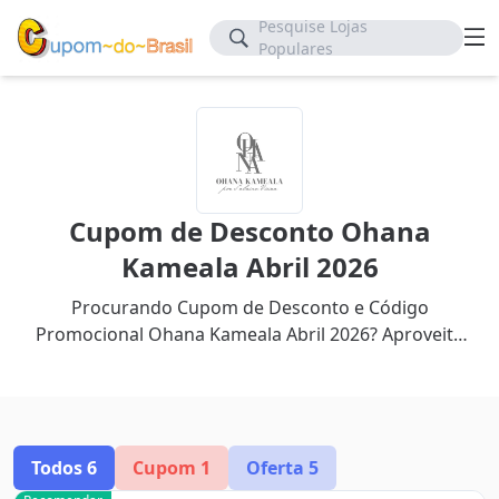
Pesquise Lojas
Populares
Cupom de Desconto Ohana
Kameala Abril 2026
Procurando Cupom de Desconto e Código
Promocional Ohana Kameala Abril 2026? Aproveite
até 60% de desconto com nosso cupom mais
recente.
Todos
6
Cupom
1
Oferta
5