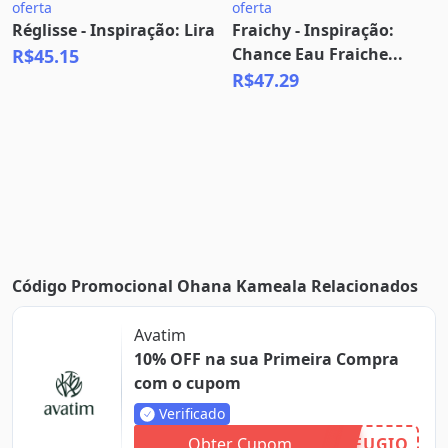
oferta
oferta
Réglisse - Inspiração: Lira
Fraichy - Inspiração:
Chance Eau Fraiche...
R$45.15
R$47.29
Código Promocional Ohana Kameala Relacionados
Avatim
10% OFF na sua Primeira Compra
com o cupom
Verificado
Obter Cupom
FUGIO